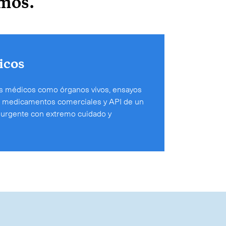
emos.
icos
os médicos como órganos vivos, ensayos
e, medicamentos comerciales y API de un
 urgente con extremo cuidado y
Collapse