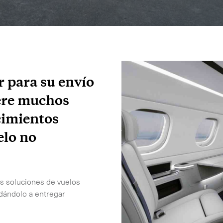
r para su envío
ere muchos
cimientos
elo no
es soluciones de vuelos
udándolo a entregar