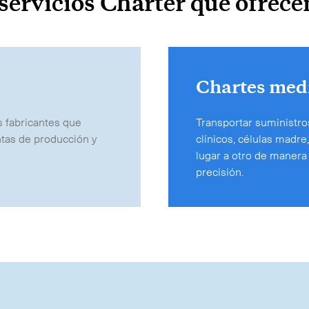
servicios Charter que ofrec
Chartes med
s fabricantes que
Transportar suministr
ntas de producción y
clínicos, células madr
lugar a otro de manera
precisión.
Time Critical Services
Time Critical Overview
-
Charter
-
Hot Shot
-
Hibrido