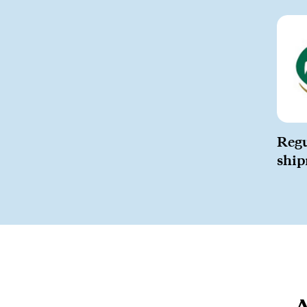
Regu
ship