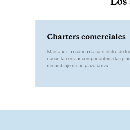
Los 
Charters comerciales
Mantener la cadena de suministro de lo
necesitan enviar componentes a las pla
Nuestros servicios
ensamblaje en un plazo breve.
International Courier
Express Freight
Mail / Fulfillment