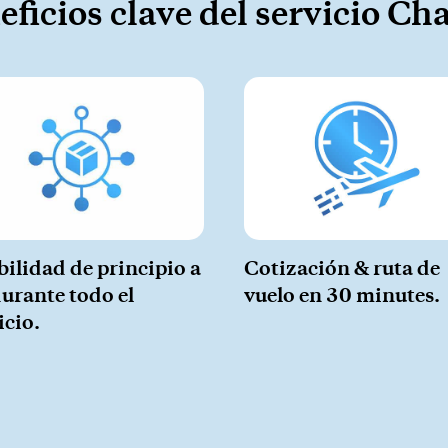
ficios clave del servicio Ch
-
On-Board Courier
-
Next Flight Out (NFO)
Life Sciences Services
CERCA
bilidad de principio a
Cotización & ruta de
durante todo el
vuelo en 30 minutes.
icio.
e a nuestro boletín