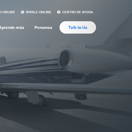
O ONLINE
ROYALE ONLINE
CENTRO DE AYUDA
Aprende más
Personas
Talk to Us