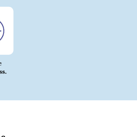
e
ss.