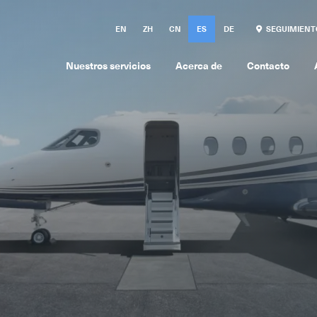
EN
ZH
CN
ES
DE
SEGUIMIENT
Nuestros servicios
Acerca de
Contacto