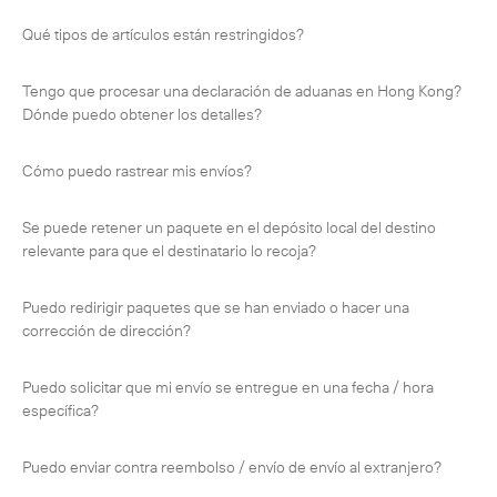
-
Hibrido
Qué tipos de artículos están restringidos?
-
On-Board Courier
Tengo que procesar una declaración de aduanas en Hong Kong?
-
Next Flight Out (NFO)
Dónde puedo obtener los detalles?
Cómo puedo rastrear mis envíos?
Life Sciences Services
Expand
Se puede retener un paquete en el depósito local del destino
relevante para que el destinatario lo recoja?
CERCA
Puedo redirigir paquetes que se han enviado o hacer una
corrección de dirección?
Puedo solicitar que mi envío se entregue en una fecha / hora
específica?
Puedo enviar contra reembolso / envío de envío al extranjero?