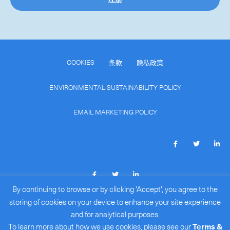
COOKIES
条款
隐私政策
ENVIRONMENTAL SUSTAINABILITY POLICY
EMAIL MARKETING POLICY
By continuing to browse or by clicking 'Accept', you agree to the
COPYRIGHT © 2026
ROYALE INTERNATIONAL COURIERS
storing of cookies on your device to enhance your site experience
LIMITED
(BR#: 15386172)
.
and for analytical purposes.
ALL RIGHTS RESERVED.
To learn more about how we use cookies, please see our
Terms &