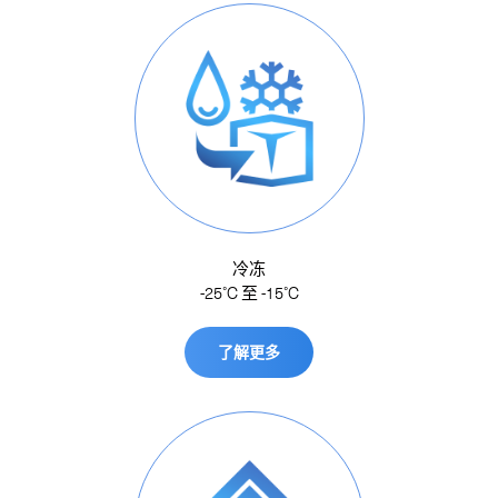
冷冻
-25˚C 至 -15˚C
了解更多