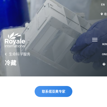
EN
在
我们的服务
联系我们
国际快递
ROY
航空货运
生命科学服务
ON
冷藏
邮件 / 仓配
特急时限服务
Collaps
特急时限服务概览
联系偌亚奥专家
-
包机
-
专车急送