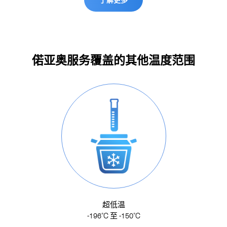
偌亚奥服务覆盖的其他温度范围
超低温
-196˚C 至 -150˚C