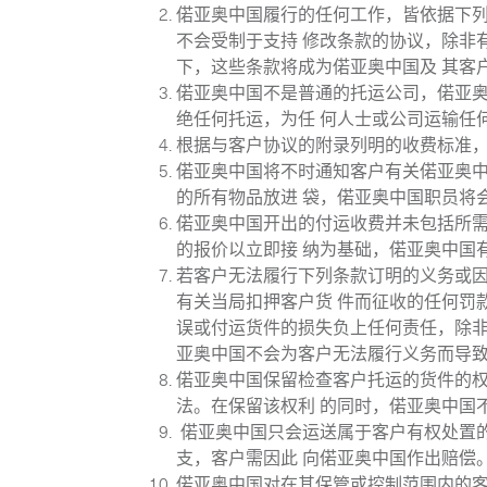
偌亚奥中国履行的任何工作，皆依据下
不会受制于支持 修改条款的协议，除非
下，这些条款将成为偌亚奥中国及 其客
偌亚奥中国不是普通的托运公司，偌亚
绝任何托运，为任 何人士或公司运输任
根据与客户协议的附录列明的收费标准
偌亚奥中国将不时通知客户有关偌亚奥
的所有物品放进 袋，偌亚奥中国职员将
偌亚奥中国开出的付运收费并未包括所
的报价以立即接 纳为基础，偌亚奥中国
若客户无法履行下列条款订明的义务或
有关当局扣押客户货 件而征收的任何罚
误或付运货件的损失负上任何责任，除非
亚奥中国不会为客户无法履行义务而导
偌亚奥中国保留检查客户托运的货件的
法。在保留该权利 的同时，偌亚奥中国
偌亚奥中国只会运送属于客户有权处置
支，客户需因此 向偌亚奥中国作出赔偿
偌亚奥中国对在其保管或控制范围内的