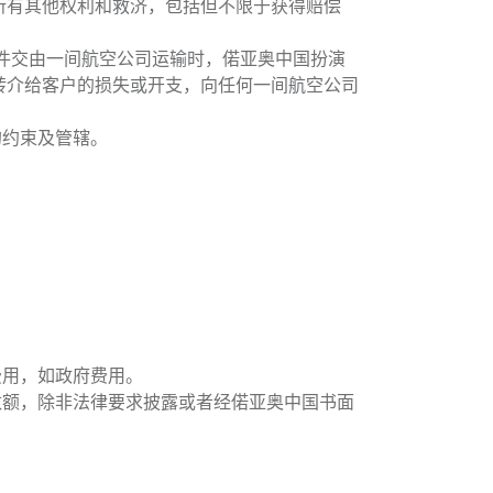
所有其他权利和救济，包括但不限于获得赔偿
货件交由一间航空公司运输时，偌亚奥中国扮演
Collapse
转介给客户的损失或开支，向任何一间航空公司
的约束及管辖。
费用，如政府费用。
Expand
数额，除非法律要求披露或者经偌亚奥中国书面