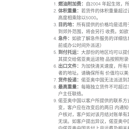
燃油附加费：
自2004 年起生
体积重量：
若货件的体积重量超过
高度相乘除以5000。
目的地：
所有提供的价格均是适用
到郊外范围，将会另行 收费。如
急件：
如欲了解急件服务的详细信
前或办公时间外派送）
订阅信息
到付托运：
大部份的地区均可以提
其提交给偌亚奥运送物 品按照附
出口文件：
为加快清关速度，所有
者的地址。请确保所有 价值均以
货件投递：
偌亚奥中国无法派送到
最高重量：
每箱独立货件不可超过
户主任联络。
偌亚奥中国以客户所提供的联系方
变，客户应在改变后的两日 内通
户核对，客户如对该月结对账单有
无误。如客户提出异议，偌亚奥中
向偌亚奥中国支付上月运费及相关