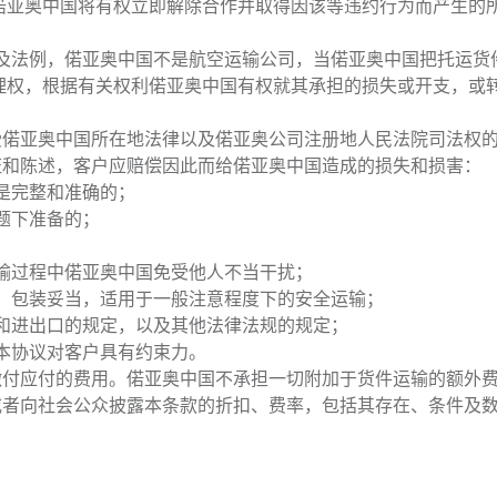
偌亚奥中国将有权立即解除合作并取得因该等违约行为而产生的
特急时限服务
协议及法例，偌亚奥中国不是航空运输公司，当偌亚奥中国把托运
理权，根据有关权利偌亚奥中国有权就其承担的损失或开支，或
特急时限服务概览
受偌亚奥中国所在地法律以及偌亚奥公司注册地人民法院司法权
-
包机
证和陈述，客户应赔偿因此而给偌亚奥中国造成的损失和损害：
-
专车急送
是完整和准确的；
题下准备的；
-
混合运输
-
手提急件
输过程中偌亚奥中国免受他人不当干扰；
、包装妥当，适用于一般注意程度下的安全运输；
-
加急空运
和进出口的规定，以及其他法律法规的规定；
本协议对客户具有约束力。
缴付应付的费用。偌亚奥中国不承担一切附加于货件运输的额外
生命科学服务
或者向社会公众披露本条款的折扣、费率，包括其存在、条件及
关