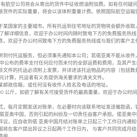
效，所有航空公司将会从寄出的货件中征收燃油附加费。如有任何疑
该货件的实际重量，将会以该体积重量计费。依照国际航空运输
于某国家的主要城市。所有托运到住宅地址的货物将会额外收取人
欲了解详细信息，欢迎于办公时间内随时致电下方的免费服务热
息，欢迎于办公时间致电下方的免费服务热线或与我们的客户主
速递
供到付托运服务，但必须事先通知本公司；若偌亚奥不能从收件
录中公布的费率支付任何应付而未付的全部运费和费用，及其产
非文件的托运必须附上发票，并详述该托运物品的内容（包括数
美元计算，托运者有义务提供海关要求的清关文件。
某邮政信箱，或任何没有收件人姓名及电话的地址。
30 公斤，如欲了解有关可接受货件的最高重量，欢迎于办公时
式，每月定期发送对账单，在必要时向该联系地址发送催款函，
关
知偌亚奥中国，否则引起的纠纷及一切责任由客户承担。偌亚奥中
异议，应自收到偌 亚奥中国月结对账单之日起三个工作日内通
国将在客户提出异议之日起两个工作日内， 与客户共同完成月结
费用。