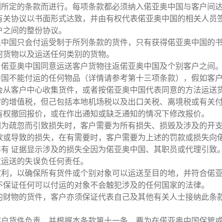
列所定的条款而进行。每项条款都必须纳入偌亚奥中国与客户间
有关协议以书面形式达致，并由有权代表偌亚奥中国的相关人员
户之间的整份协议。
奥中国只会付运受制于所列条款的货件，只有获得偌亚奥中国的
何货物以及运送任何类别的货物。
，偌亚奥中国同意运送客户货物往返偌亚奥中国及个别客户之间
中国不能付运的任何物品（详情请参考第十三项条款），假如客
会从客户中心收集货件，或者按偌亚奥中国代表同意的方法运送
需的增值税，但己包括本地机场税以及出口关税、离境税或有关
有权撤回报价，或在作出通知或缺乏通知的情况下修改报价。
因为疏忽而引致损失时，客户需要为所有损失、损毁及涉及的开
款或导致的损失，在有需要时，客户需要为上述的罚款或损失向
有 证据显示涉及的损失全因为偌亚奥中国、其职员或代理引致
致运送的失误负任何责任。
权利，以确保所有货件或个别对象可以运送至目的地，并符合偌
不保证任何可以付运的对象不会触犯涉及的任何国家的法律。
的财物的货件，客户亦须保证代表自己及其他有关人士接纳此条
。
客户货件负责，并根据本条款第十一条，要为在偌亚奥中国保管