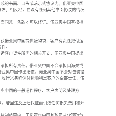
达成的书面、口头或暗示式协议内。偌亚奥中国
签署。相反地，在没有任何其他书面协议的情况
书面同意，条款才可以修订。偌亚奥中国有权拒
。
户获偌亚奥中国提供盛物袋，客户有责任把付运
货件。
付运客户货件所需的相关开支，偌亚奥中国提出
支承担所有责任。偌亚奥中国不会承担因海关或
偌亚奥中国作出赔偿。偌亚奥中国不会对包装错
。履行义务确保付运顺利是客户的全部责任，偌
亚奥中国的一般运作程序、客户声明及处理方
款。若因违反上述保证而引致任何损失费用和开
或控制范围内，因偌亚奥中国其职员或代理疏忽