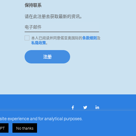
保持联系
请在此注册去获取最新的资讯。
本人已阅读并同意偌亚奥国际的
条款细则
及
私隐政策
。
注册
site experience and for analytical purposes.
PT
No thanks