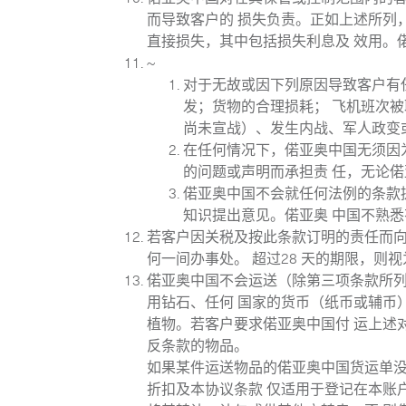
而导致客户的 损失负责。正如上述所列
直接损失，其中包括损失利息及 效用。
~
对于无故或因下列原因导致客户有
发；货物的合理损耗； 飞机班次
尚未宣战）、发生内战、军人政变
在任何情况下，偌亚奥中国无须因
的问题或声明而承担责 任，无论
联系我
偌亚奥中国不会就任何法例的条款
知识提出意见。偌亚奥 中国不熟
若客户因关税及按此条款订明的责任而向
何一间办事处。 超过28 天的期限，
偌亚奥中国不会运送（除第三项条款所
用钻石、任何 国家的货币（纸币或辅币
植物。若客户要求偌亚奥中国付 运上述
反条款的物品。
如果某件运送物品的偌亚奥中国货运单
折扣及本协议条款 仅适用于登记在本账
我们的服务