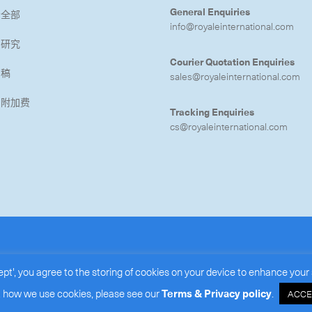
General Enquiries
示全部
info@royaleinternational.com
例研究
Courier Quotation Enquiries
闻稿
sales@royaleinternational.com
油附加费
Tracking Enquiries
cs@royaleinternational.com
URIERS LIMITED
(BR#: 15386172)
.
ept', you agree to the storing of cookies on your device to enhance your 
 how we use cookies, please see our
Terms & Privacy policy
.
ACCE