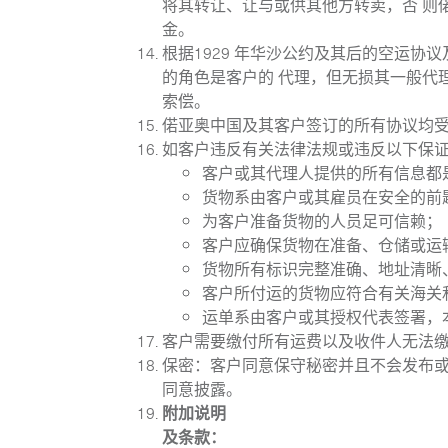
将其转让、让与或供其他方转卖，否 则
金。
根据1929 年华沙公约及其后的空运
国际快递
的角色是客户的 代理，但无损其一般代
索偿。
航空货运
偌亚奥中国及其客户签订的所有协议均
如客户违反有关法律法规或违反以下保
邮件 / 仓配
客户或其代理人提供的所有信息都
货物系由客户或其雇员在安全的前
为客户准备货物的人员足可信赖；
客户应确保货物在准备、仓储或运
货物所有标识完整准确、地址清晰
客户所付运的货物应符合有关海关
运单系由客户或其授权代表签署，
客户需要缴付所有运费以及收件人无法
保密：客户同意保守秘密并且不会发布
同意披露。
附加说明
及条款：