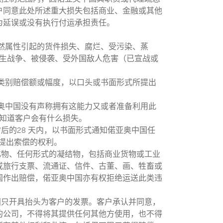
户同意此处所述重大损失包括商业、金融或其他
为延误或没有执行付运承担责任。
然属性引起的货件损失、腐烂、受污染、蒸
发生战争、被侵袭、受外国敌人危害（已宣战或
类别赔偿额或幅度，以口头或书面形式所提出
奥中国没有声称拥有这能力又或者准备利用此
不知道客户会有什么损失。
的28 天内，以书面形式通知偌亚奥中国任
国提出索偿的权利。
化物、任何形式的凝结物，包括商业货物或工业
或旅行支票、流通证、信件、古董、画、牲畜或
国作出赔偿，偌亚奥中国亦有权拒绝运送此类违
国只开具抬头为客户的发票。客户承认并同意，
的公司，不得将其提供任何其他方使用，也不得