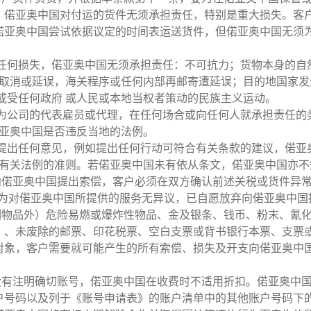
，偌亚奥中国对付运的货件无须承担责任，特别是重大损失。客
偌亚奥中国尝试依据议定的时间表运送货件，但偌亚奥中国无须
任何损失，偌亚奥中国无须承担责任：不可抗力；货物本身的自
被取消或延误，海关程序或任何内部再邮寄遭延误；目的地国家
或受任何政府 或人民或本地当权者策动的民族主义运动。
为公司的代表雇员或代理，在任何场合或向任何人就承担责任的
偌亚奥中国是否违反当地的法例。
们
提出任何意见，例如提出任何行动可符合有关条款的建议，偌亚
悉有关法例的准则。若偌亚奥中国未有依从条文，偌亚奥中国亦
偌亚奥中国提出索偿，客户必须在双方确认前述关税或货件异常后
则视为对偌亚奥中国所提供的服务无异议，已自愿放弃向偌亚奥中
列物品外）危险易燃或爆炸性物品、金及银条、钱币、粉末、氰
）、未废除的邮票、印花税票、空白支票或背书银行本票、支票
对象，客户需要就可能产生的所有索偿、损失及开支向偌亚奥中
没有注明确切账号，偌亚奥中国在收费时不适用折扣。偌亚奥中
户号码以及列于《账号申请表》的账户清单中的其他账户号码下