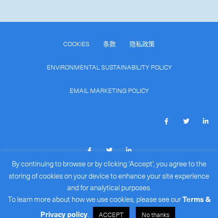
COOKIES
条款
隐私政策
ENVIRONMENTAL SUSTAINABILITY POLICY
EMAIL MARKETING POLICY
By continuing to browse or by clicking 'Accept', you agree to the
COPYRIGHT © 2026
ROYALE INTERNATIONAL COURIERS
storing of cookies on your device to enhance your site experience
LIMITED
(BR#: 15386172)
.
and for analytical purposes.
ALL RIGHTS RESERVED.
To learn more about how we use cookies, please see our
Terms &
Privacy policy
.
ACCEPT
No thanks
粤ICP备11057615号