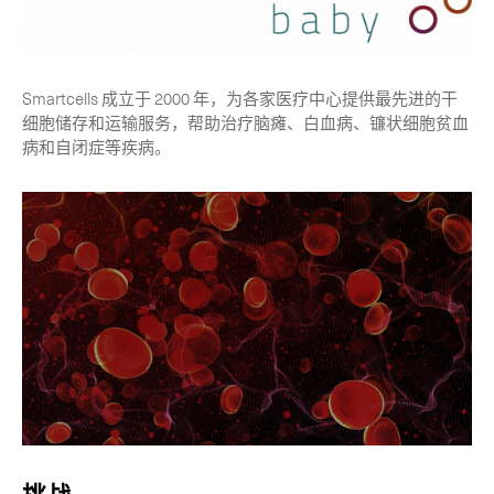
-
混合运输
-
手提急件
Smartcells 成立于 2000 年，为各家医疗中心提供最先进的干
-
加急空运
细胞储存和运输服务，帮助治疗脑瘫、白血病、镰状细胞贫血
病和自闭症等疾病。
生命科学服务
Expand
关