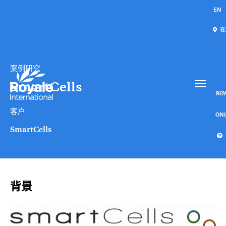
EN
在
案例研究
我们的服务
联系我们
SmartCells
国际快递
ROY
客户
航空货运
ON
SmartCells
邮件 / 仓配
特急时限服务
Collaps
背景
特急时限服务概览
-
包机
-
专车急送