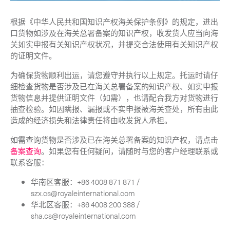
-
混合运输
根据《中华人民共和国知识产权海关保护条例》的规定，进出
-
手提急件
口货物如涉及在海关总署备案的知识产权，收发货人应当向海
关如实申报有关知识产权状况，并提交合法使用有关知识产权
-
加急空运
的证明文件。
为确保货物顺利出运，请您遵守并执行以上规定。托运时请仔
细检查货物是否涉及已在海关总署备案的知识产权、如实申报
生命科学服务
Expand
货物信息并提供证明文件（如需），也请配合我方对货物进行
抽查检验。如因瞒报、漏报或不实申报被海关查处，所有由此
造成的经济损失和法律责任将由收发货人承担。
关
如需查询货物是否涉及已在海关总署备案的知识产权，请点击
备案查询
。如果您有任何疑问，请随时与您的客户经理联系或
联系客服：
华南区客服：+86 4008 871 871 /
szx.cs@royaleinternational.com
华北区客服：+86 4008 200 388 /
sha.cs@royaleinternational.com