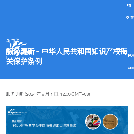
EN
在
新闻稿
我们的服务
联系我们
服务更新 – 中华人民共和国知识产权海
国际快递
ROY
关保护条例
航空货运
ON
邮件 / 仓配
服务更新 (2024 年 8 月 1 日, 12:00 GMT+08)
特急时限服务
Collaps
特急时限服务概览
-
包机
-
专车急送