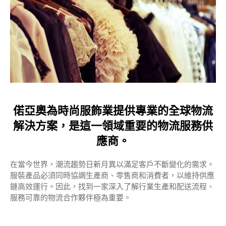
-
混合式運送服務
-
手提急件
-
特急空運
生命科學服務
Expand
偌亞奧為時尚服飾業提供專業的全球物流
解決方案，是這一領域重要的物流服務供
關
應商。
在當今世界，潮流趨勢日新月異以滿足客戶不斷變化的需求。
服裝產品必須同時協調生產商、零售商和消費者，以維持供應
鏈高效運行。因此，找到一家深入了解行業生產和配送流程、
服務可靠的物流合作夥伴極為重要。