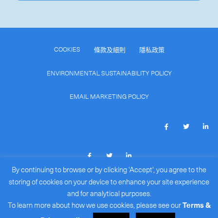
COOKIES
條款及細則
隱私政策
ENVIRONMENTAL SUSTAINABILITY POLICY
EMAIL MARKETING POLICY
By continuing to browse or by clicking 'Accept', you agree to the
COPYRIGHT © 2026
ROYALE INTERNATIONAL COURIERS
storing of cookies on your device to enhance your site experience
LIMITED
(BR#: 15386172)
.
and for analytical purposes.
ALL RIGHTS RESERVED.
To learn more about how we use cookies, please see our
Terms &