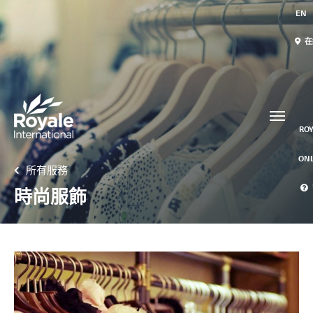
EN
在
我們的服務
聯絡我們
國際速遞
ROY
空運服務
ON
所有服務
郵遞/物流管理
時尚服飾
特急送件服務
Collaps
特急送件服務概覽
-
包機
-
專車急送