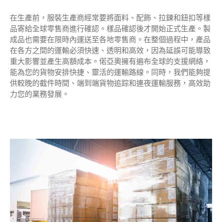
在生產前，服裝生產商經常要將面料、配飾、拉鍊和鈕扣等樣
品寄給全球零售商進行確認。樣品確認後才開始正式生產。製
成品也需要在限時內運送至各地零售商。在整個過程中，產品
在各方之間的運輸必須快速、透明和高效，因為延誤可能導致
關
重大影響並產生高額成本。偌亞奧擁有遍布全球的支援網絡，
能為您的貨物安排快捷、靈活的運輸路線。同時，我們能夠提
供較晚的截件時間、端到端貨物追踪和連夜運輸服務，高效助
力您的業務發展。